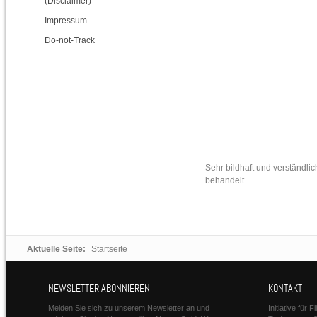
(Disclaimer)
Impressum
Do-not-Track
Sehr bildhaft und verständl
behandelt.
Aktuelle Seite:
Startseite
NEWSLETTER ABONNIEREN
KONTAKT
Melden Sie sich zu unserem Newsletter an und
Initiative für 