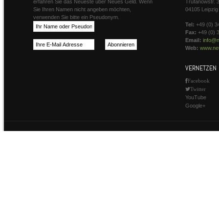
erfahren Sie das Neueste über Neues Geld. Wenn
Trufanowstr. 
Sie Ihren Namen nicht angeben möchten,
04105 Leipzig
verwenden Sie bitte ein Pseudonym.
Tel:
+49 (0) 3
Fax:
+49 (0) 
Email:
info@n
Web:
www.neu
VERNETZEN
Facebook
Twitter
YouTube
Google+