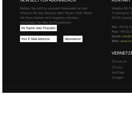
NEWSLETTER ABONNIEREN
KONTAKT
Melden Sie sich zu unserem Newsletter an und
Initiative für 
erfahren Sie das Neueste über Neues Geld. Wenn
Trufanowstr. 
Sie Ihren Namen nicht angeben möchten,
04105 Leipzig
verwenden Sie bitte ein Pseudonym.
Tel:
+49 (0) 3
Fax:
+49 (0) 
Email:
info@n
Web:
www.neu
VERNETZ
Facebook
Twitter
YouTube
Google+