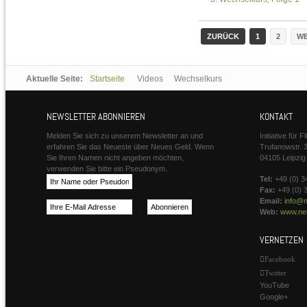
ZURÜCK
1
2
WE
Aktuelle Seite:
Startseite
Videos
Wechselkurs
NEWSLETTER ABONNIEREN
KONTAKT
Melden Sie sich zu unserem Newsletter an und
Initiative für 
erfahren Sie das Neueste über Neues Geld. Wenn
Trufanowstr. 
Sie Ihren Namen nicht angeben möchten,
04105 Leipzig
verwenden Sie bitte ein Pseudonym.
Tel:
+49 (0) 3
Fax:
+49 (0) 
Email:
info@n
Web:
www.neu
VERNETZEN
Facebook
Twitter
YouTube
Google+