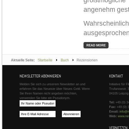
größtmöglich
angenehm gesta
Wahrscheinl
ausgesprochen 
READ MORE
Aktuelle Seite:
Startseite
Buch
Rezensionen
NEWSLETTER ABONNIEREN
KONTAKT
Melden Sie sich zu unserem Newsletter an und
Initiative für 
erfahren Sie das Neueste über Neues Geld. Wenn
Trufanowstr. 
Sie Ihren Namen nicht angeben möchten,
04105 Leipzig
verwenden Sie bitte ein Pseudonym.
Tel:
+49 (0) 3
Fax:
+49 (0) 
Email:
info@n
Web:
www.neu
VERNETZEN