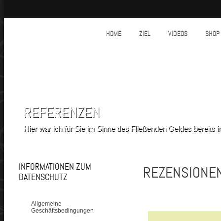
HOME
ZIEL
VIDEOS
SHOP
REFERENZEN
Hier war ich für Sie im Sinne des Fließenden Geldes bereits im
INFORMATIONEN ZUM
REZENSIONE
DATENSCHUTZ
Allgemeine
Geschäftsbedingungen