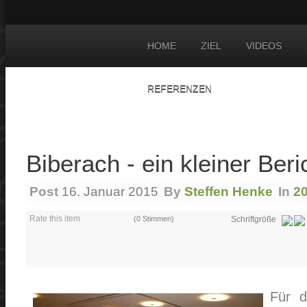
HOME
ZIEL
VIDEOS
REFERENZEN
Biberach - ein kleiner Beric
Post
16. Januar 2015
By
Steffen Henke
In
2
Rate this item
(0 Stimmen)
Schriftgröße
Für d