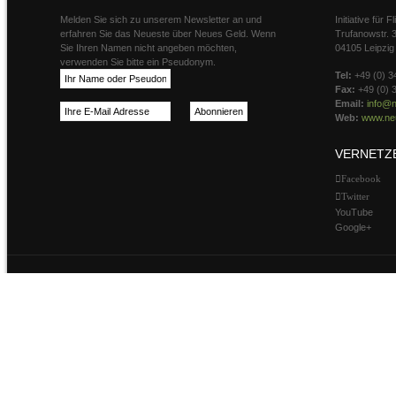
Melden Sie sich zu unserem Newsletter an und
Initiative für 
erfahren Sie das Neueste über Neues Geld. Wenn
Trufanowstr. 
Sie Ihren Namen nicht angeben möchten,
04105 Leipzig
verwenden Sie bitte ein Pseudonym.
Tel:
+49 (0) 3
Fax:
+49 (0) 
Email:
info@n
Web:
www.neu
VERNETZ
Facebook
Twitter
YouTube
Google+