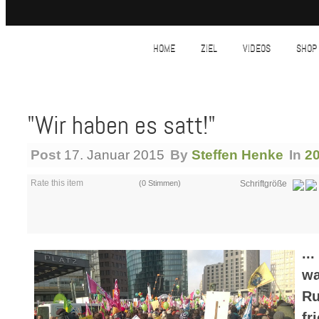
HOME
ZIEL
VIDEOS
SHOP
"Wir haben es satt!"
Post
17. Januar 2015
By
Steffen Henke
In
2
Rate this item
(0 Stimmen)
Schriftgröße
..
w
R
fr