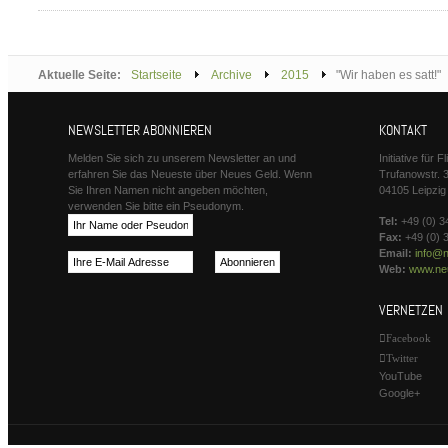
Aktuelle Seite:
Startseite
Archive
2015
"Wir haben es satt!"
NEWSLETTER ABONNIEREN
KONTAKT
Melden Sie sich zu unserem Newsletter an und
Initiative für 
erfahren Sie das Neueste über Neues Geld. Wenn
Trufanowstr. 
Sie Ihren Namen nicht angeben möchten,
04105 Leipzig
verwenden Sie bitte ein Pseudonym.
Tel:
+49 (0) 3
Fax:
+49 (0) 
Email:
info@n
Web:
www.neu
VERNETZEN
Facebook
Twitter
YouTube
Google+