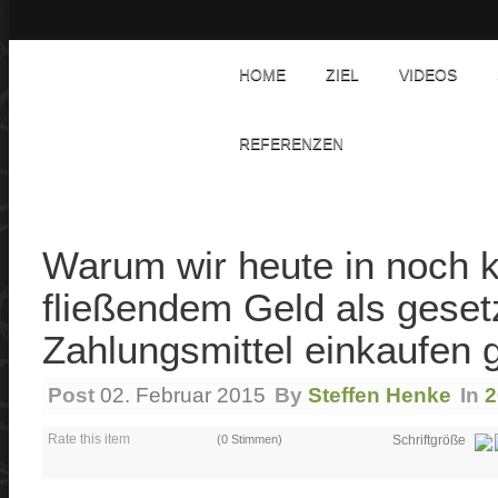
HOME
ZIEL
VIDEOS
REFERENZEN
Warum wir heute in noch 
fließendem Geld als geset
Zahlungsmittel einkaufen
Post
02. Februar 2015
By
Steffen Henke
In
2
Rate this item
(0 Stimmen)
Schriftgröße