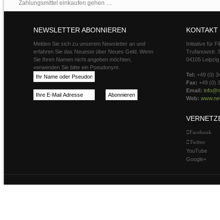
Zahlungsmittel einkaufen gehen …
NEWSLETTER ABONNIEREN
KONTAKT
Melden Sie sich zu unserem Newsletter an und
Initiative für 
erfahren Sie das Neueste über Neues Geld. Wenn
Trufanowstr. 
Sie Ihren Namen nicht angeben möchten,
04105 Leipzig
verwenden Sie bitte ein Pseudonym.
Tel:
+49 (0) 3
Fax:
+49 (0) 
Email:
info@n
Web:
www.neu
VERNETZ
Facebook
Twitter
YouTube
Google+