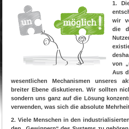
1. Di
entsc
wir v
die 
Nutz
exis
desha
von „
Aus d
wesentlichen Mechanismen unseres akt
breiter Ebene diskutieren. Wir sollten n
sondern uns ganz auf die Lösung konzent
verwenden, was sich die absolute Mehrhei
2. Viele Menschen in den industrialisierte
den „Gewinnern“ des Systems zu gehören.