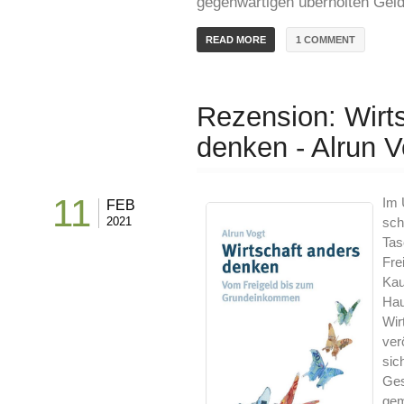
gegenwärtigen überholten Gel
1 COMMENT
READ MORE
Rezension: Wirt
denken - Alrun V
11
Im 
FEB
2021
sch
Tas
Fre
Kau
Hau
Wir
ver
sic
Ges
gem