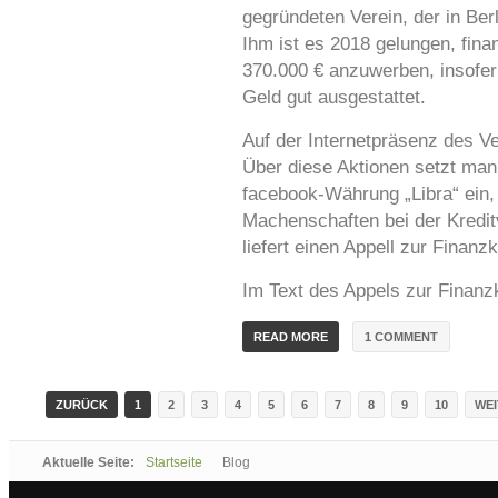
gegründeten Verein, der in Berl
Ihm ist es 2018 gelungen, finan
370.000 € anzuwerben, insofern i
Geld gut ausgestattet.
Auf der Internetpräsenz des V
Über diese Aktionen setzt man 
facebook-Währung „Libra“ ein, 
Machenschaften bei der Kredit
liefert einen Appell zur Finanzk
Im Text des Appels zur Finanzkr
1 COMMENT
READ MORE
ZURÜCK
1
2
3
4
5
6
7
8
9
10
WEI
Aktuelle Seite:
Startseite
Blog