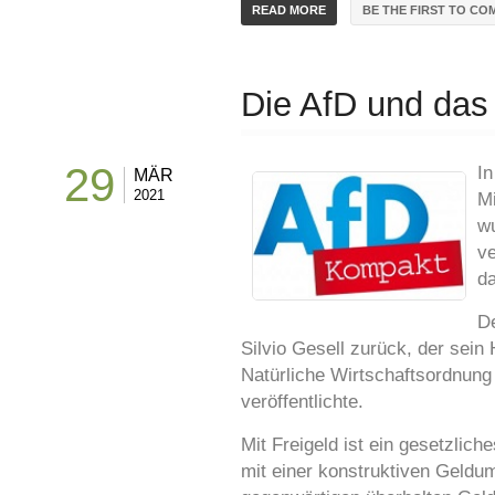
BE THE FIRST TO CO
READ MORE
Die AfD und das 
29
In
MÄR
2021
M
wu
ve
da
De
Silvio Gesell zurück, der sein
Natürliche Wirtschaftsordnung 
veröffentlichte.
Mit Freigeld ist ein gesetzlic
mit einer konstruktiven Geldum