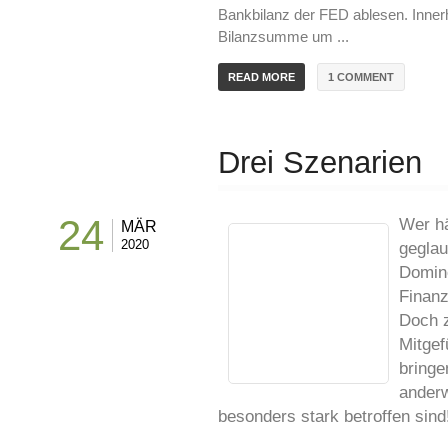
Bankbilanz der FED ablesen. Innerh
Bilanzsumme um ...
1 COMMENT
READ MORE
Drei Szenarien
24
Wer hä
MÄR
2020
geglau
Domino
Finanz
Doch z
Mitgef
bringe
anderw
besonders stark betroffen sind