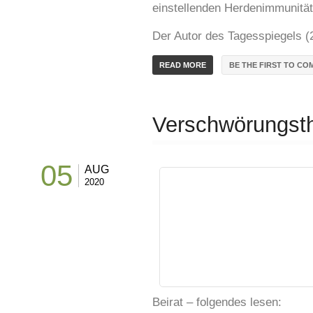
einstellenden Herdenimmunitä
Der Autor des Tagesspiegels (2)
READ MORE
BE THE FIRST TO CO
Verschwörungsth
05
AUG
2020
Beirat – folgendes lesen: