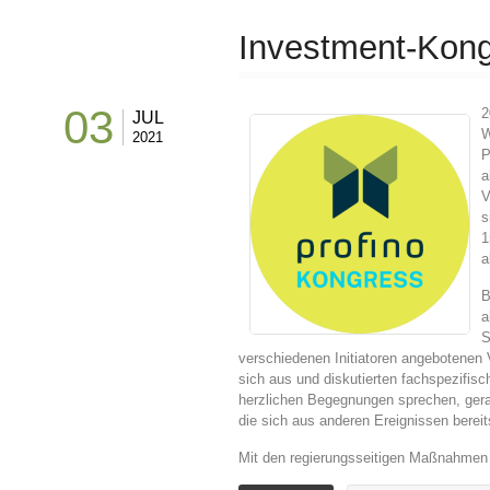
Investment-Kong
03
2
JUL
W
2021
P
a
V
s
1
a
B
a
S
verschiedenen Initiatoren angebotenen 
sich aus und diskutierten fachspezifis
herzlichen Begegnungen sprechen, g
die sich aus anderen Ereignissen bereit
Mit den regierungsseitigen Maßnahmen 