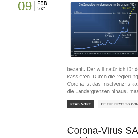
09
FEB
2021
bezahlt. Der will natürlich fü
kassieren. Durch die regieru
Corona ist das Insolvenzrisik
die Ländergrenzen hinaus, mas
BE THE FIRST TO CO
READ MORE
Corona-Virus S