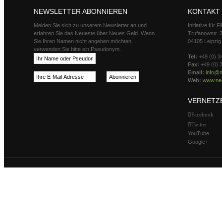
NEWSLETTER ABONNIEREN
KONTAKT
Melden Sie sich zu unserem Newsletter an und
Initiative für 
erfahren Sie das Neueste über Neues Geld. Wenn
Trufanowstr. 
Sie Ihren Namen nicht angeben möchten,
04105 Leipzig
verwenden Sie bitte ein Pseudonym.
Tel:
+49 (0) 3
Fax:
+49 (0) 
Email:
info@n
Web:
www.neu
VERNETZ
Facebook
Twitter
YouTube
Google+