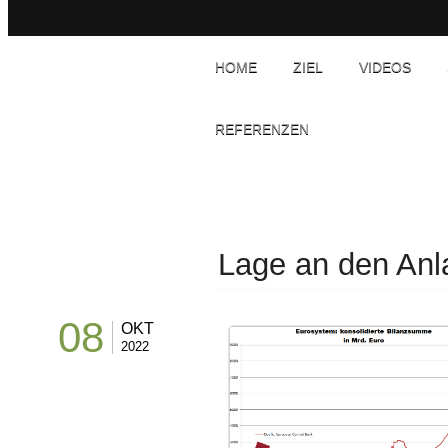
HOME
ZIEL
VIDEOS
REFERENZEN
Lage an den An
08
OKT
2022