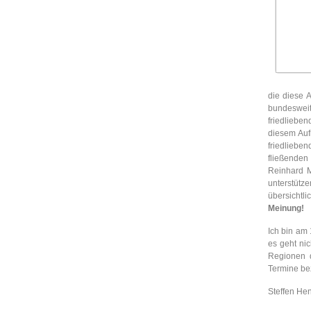
die diese A
bundeswei
friedliebe
diesem Aufr
friedlieb
fließenden
Reinhard M
unterstüt
übersichtl
Meinung!
Ich bin am 
es geht ni
Regionen d
Termine be
Steffen He