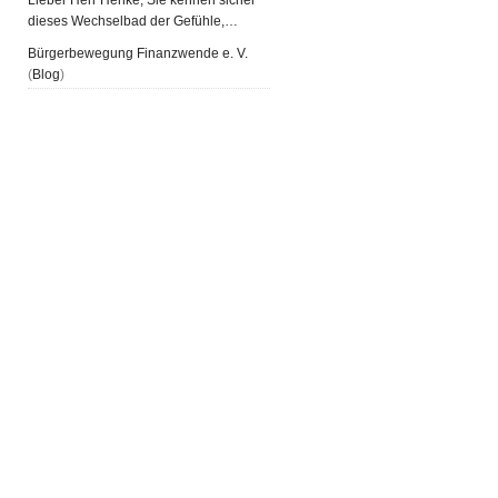
Lieber Herr Henke, Sie kennen sicher
dieses Wechselbad der Gefühle,…
Bürgerbewegung Finanzwende e. V.
(
Blog
)