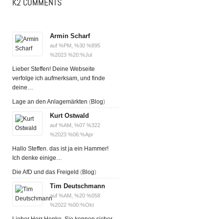
K2 COMMENTS
Armin Scharf
auf %PM, %30 %895
%2023 %20:%Jul
Lieber Steffen! Deine Webseite
verfolge ich aufmerksam, und finde
deine…
Lage an den Anlagemärkten
(
Blog
)
Kurt Ostwald
auf %AM, %07 %322
%2023 %06:%Apr
Hallo Steffen. das ist ja ein Hammer!
Ich denke einige…
Die AfD und das Freigeld
(
Blog
)
Tim Deutschmann
auf %AM, %20 %058
%2022 %00:%Okt