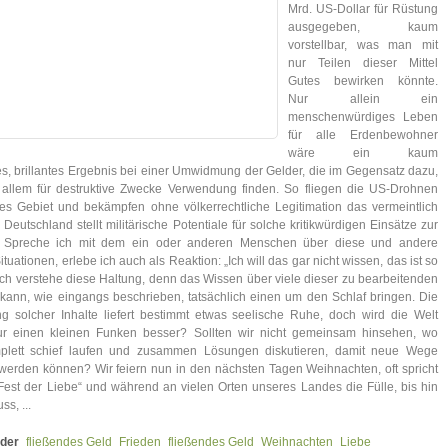
Mrd. US-Dollar für Rüstung
ausgegeben, kaum
vorstellbar, was man mit
nur Teilen dieser Mittel
Gutes bewirken könnte.
Nur allein ein
menschenwürdiges Leben
für alle Erdenbewohner
wäre ein kaum
es, brillantes Ergebnis bei einer Umwidmung der Gelder, die im Gegensatz dazu,
r allem für destruktive Zwecke Verwendung finden. So fliegen die US-Drohnen
es Gebiet und bekämpfen ohne völkerrechtliche Legitimation das vermeintlich
Deutschland stellt militärische Potentiale für solche kritikwürdigen Einsätze zur
. Spreche ich mit dem ein oder anderen Menschen über diese und andere
ituationen, erlebe ich auch als Reaktion: „Ich will das gar nicht wissen, das ist so
 Ich verstehe diese Haltung, denn das Wissen über viele dieser zu bearbeitenden
 kann, wie eingangs beschrieben, tatsächlich einen um den Schlaf bringen. Die
g solcher Inhalte liefert bestimmt etwas seelische Ruhe, doch wird die Welt
r einen kleinen Funken besser? Sollten wir nicht gemeinsam hinsehen, wo
plett schief laufen und zusammen Lösungen diskutieren, damit neue Wege
erden können? Wir feiern nun in den nächsten Tagen Weihnachten, oft spricht
est der Liebe“ und während an vielen Orten unseres Landes die Fülle, bis hin
s, ...
der
fließendes Geld
Frieden
fließendes Geld
Weihnachten
Liebe