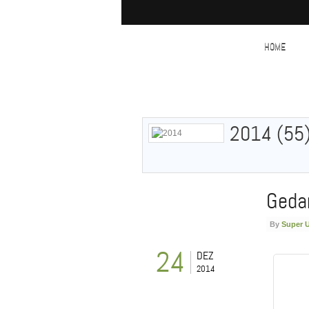
HOME
2014 (55
Geda
By
Super 
24
DEZ
2014