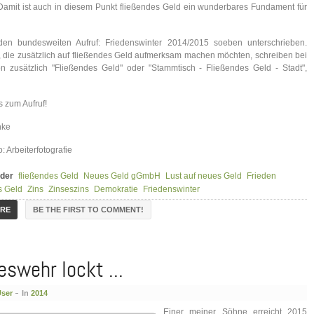
 Damit ist auch in diesem Punkt fließendes Geld ein wunderbares Fundament für
en bundesweiten Aufruf: Friedenswinter 2014/2015 soeben unterschrieben.
, die zusätzlich auf fließendes Geld aufmerksam machen möchten, schreiben bei
on zusätzlich "Fließendes Geld" oder "Stammtisch - Fließendes Geld - Stadt",
s zum Aufruf!
nke
: Arbeiterfotografie
der
fließendes Geld
Neues Geld gGmbH
Lust auf neues Geld
Frieden
s Geld
Zins
Zinseszins
Demokratie
Friedenswinter
BE THE FIRST TO COMMENT!
ORE
swehr lockt ...
User
In
2014
Einer meiner Söhne erreicht 2015