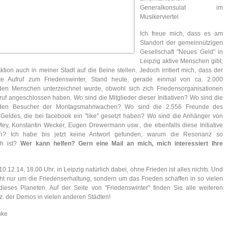
Generalkonsulat im
Musikerviertel
Ich freue mich, dass es am
Standort der gemeinnützigen
Gesellschaft "Neues Geld" in
Leipzig aktive Menschen gibt,
ktion auch in meiner Stadt auf die Beine stellen. Jedoch irritiert mich, dass der
te Aufruf zum Friedenswinter, Stand heute, gerade einmal von ca. 2.000
nden Menschen unterzeichnet wurde, obwohl sich zich Friedensorganisationen
uf angeschlossen haben. Wo sind die Mitglieder dieser Initiativen? Wo sind die
enden Besucher der Montagsmahnwachen? Wo sind die 2.556 Freunde des
 Geldes, die bei facebook ein "like" gesetzt haben? Wo sind die Anhänger von
ey, Konstantin Wecker, Eugen Drewermann usw., die ebenfalls diese Initiative
zen? Ich habe bis jetzt keine Antwort gefunden, warum die Resonanz so
ich ist?
Wer kann helfen? Gern eine Mail an mich, mich interessiert Ihre
10.12.14, 18.00 Uhr, in Leipzig natürlich dabei, ohne Frieden ist alles nichts. Und
cht nur um die Friedenserhaltung, sondern um das Frieden schaffen in so vielen
ieses Planeten. Auf der Seite von "Friedenswinter" finden Sie alle weiteren
z. der Demos in vielen anderen Städten!
nke