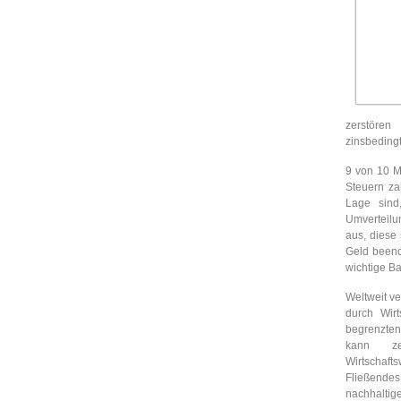
zerstören
zinsbeding
9 von 10 M
Steuern za
Lage sind
Umverteilu
aus, diese
Geld beend
wichtige Ba
Weltweit ve
durch Wirt
begrenzten
kann zei
Wirtschaf
Fließende
nachhaltig