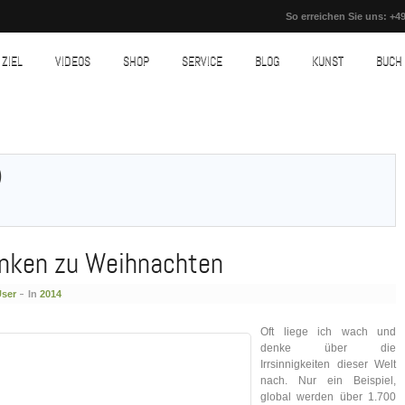
So erreichen Sie uns: +49
ZIEL
VIDEOS
SHOP
SERVICE
BLOG
KUNST
BUCH
)
nken zu Weihnachten
User
In
2014
Oft liege ich wach und
denke über die
Irrsinnigkeiten dieser Welt
nach. Nur ein Beispiel,
global werden über 1.700