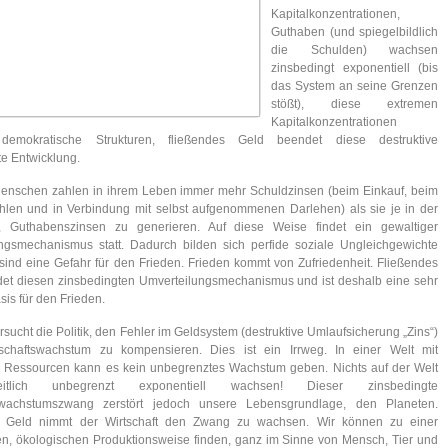
Kapitalkonzentrationen,
Guthaben (und spiegelbildlich
die Schulden) wachsen
zinsbedingt exponentiell (bis
das System an seine Grenzen
stößt), diese extremen
Kapitalkonzentrationen
 demokratische Strukturen, fließendes Geld beendet diese destruktive
te Entwicklung.
enschen zahlen in ihrem Leben immer mehr Schuldzinsen (beim Einkauf, beim
hlen und in Verbindung mit selbst aufgenommenen Darlehen) als sie je in der
, Guthabenszinsen zu generieren. Auf diese Weise findet ein gewaltiger
ngsmechanismus statt. Dadurch bilden sich perfide soziale Ungleichgewichte
 sind eine Gefahr für den Frieden. Frieden kommt von Zufriedenheit. Fließendes
et diesen zinsbedingten Umverteilungsmechanismus und ist deshalb eine sehr
sis für den Frieden.
rsucht die Politik, den Fehler im Geldsystem (destruktive Umlaufsicherung „Zins“)
schaftswachstum zu kompensieren. Dies ist ein Irrweg. In einer Welt mit
 Ressourcen kann es kein unbegrenztes Wachstum geben. Nichts auf der Welt
tlich unbegrenzt exponentiell wachsen! Dieser zinsbedingte
tswachstumszwang zerstört jedoch unsere Lebensgrundlage, den Planeten.
s Geld nimmt der Wirtschaft den Zwang zu wachsen. Wir können zu einer
en, ökologischen Produktionsweise finden, ganz im Sinne von Mensch, Tier und