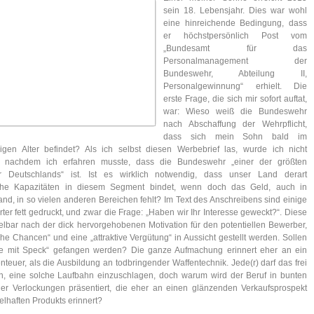
sein 18. Lebensjahr. Dies war wohl
eine hinreichende Bedingung, dass
er höchstpersönlich Post vom
„Bundesamt für das
Personalmanagement der
Bundeswehr, Abteilung II,
Personalgewinnung“ erhielt. Die
erste Frage, die sich mir sofort auftat,
war: Wieso weiß die Bundeswehr
nach Abschaffung der Wehrpflicht,
dass sich mein Sohn bald im
ähigen Alter befindet? Als ich selbst diesen Werbebrief las, wurde ich nicht
er, nachdem ich erfahren musste, dass die Bundeswehr „einer der größten
er Deutschlands“ ist. Ist es wirklich notwendig, dass unser Land derart
che Kapazitäten in diesem Segment bindet, wenn doch das Geld, auch in
nd, in so vielen anderen Bereichen fehlt? Im Text des Anschreibens sind einige
er fett gedruckt, und zwar die Frage: „Haben wir Ihr Interesse geweckt?“. Diese
telbar nach der dick hervorgehobenen Motivation für den potentiellen Bewerber,
che Chancen“ und eine „attraktive Vergütung“ in Aussicht gestellt werden. Sollen
e mit Speck“ gefangen werden? Die ganze Aufmachung erinnert eher an ein
teuer, als die Ausbildung an todbringender Waffentechnik. Jede(r) darf das frei
n, eine solche Laufbahn einzuschlagen, doch warum wird der Beruf in bunten
ler Verlockungen präsentiert, die eher an einen glänzenden Verkaufsprospekt
elhaften Produkts erinnert?