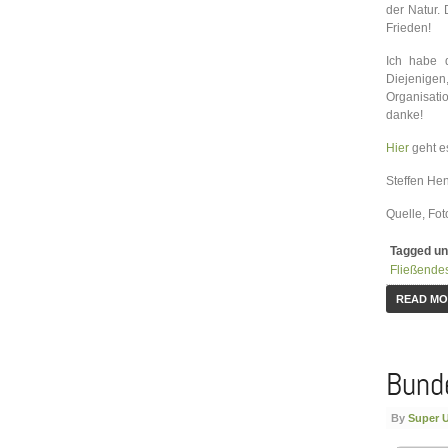
der Natur.
Frieden!
Ich habe d
Diejenigen
Organisati
danke!
Hier
geht e
Steffen He
Quelle, Foto
Tagged un
Fließende
READ M
Bunde
By
Super 