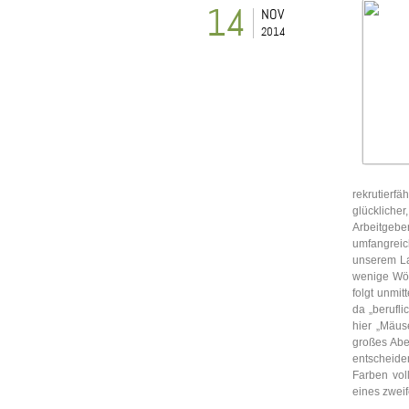
14
NOV
2014
rekrutierf
glücklich
Arbeitgeb
umfangrei
unserem La
wenige Wört
folgt unmit
da „berufli
hier „Mäus
großes Aben
entscheide
Farben vol
eines zweif