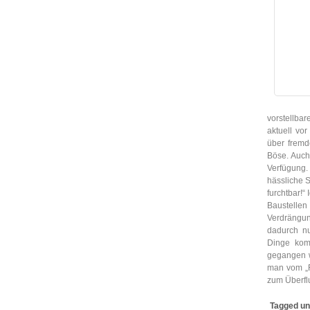
vorstellbar
aktuell vo
über fremd
Böse. Auch 
Verfügung
hässliche S
furchtbar!“
Baustellen
Verdrängun
dadurch nu
Dinge kom
gegangen w
man vom „F
zum Überflus
Tagged un