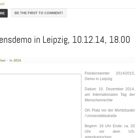
eit
BE THE FIRST TO COMMENT!
ORE
ensdemo in Leipzig, 10.12.14, 18.00
User
In
2014
Friedenswinter 2014/2015,
Demo in Leipzig:
Datum: 10. Dezember 2014,
am Internationalen Tag der
Menschenrechte
Ort: Platz vor der Moritzbastei
/ Universitätsstraße
Beginn: 18 Uhr Ende: ca. 20
Uhr vor dem US-
amerikanischen