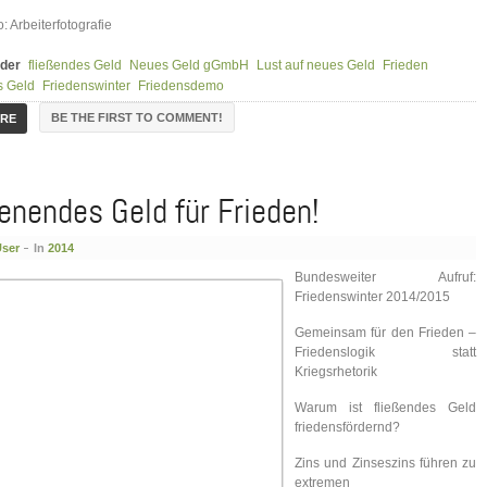
: Arbeiterfotografie
der
fließendes Geld
Neues Geld gGmbH
Lust auf neues Geld
Frieden
s Geld
Friedenswinter
Friedensdemo
BE THE FIRST TO COMMENT!
ORE
enendes Geld für Frieden!
User
In
2014
Bundesweiter Aufruf:
Friedenswinter 2014/2015
Gemeinsam für den Frieden –
Friedenslogik statt
Kriegsrhetorik
Warum ist fließendes Geld
friedensfördernd?
Zins und Zinseszins führen zu
extremen