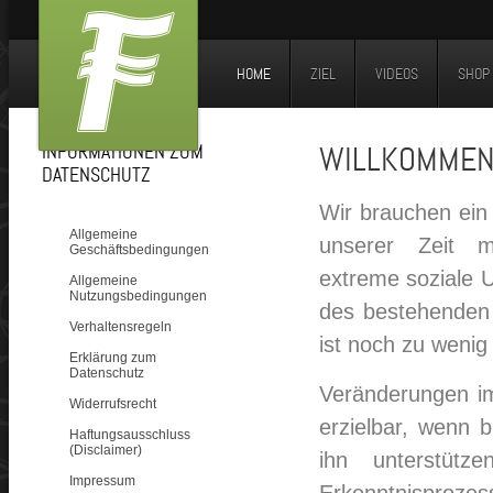
HOME
ZIEL
VIDEOS
SHOP
INFORMATIONEN ZUM
WILLKOMME
DATENSCHUTZ
Wir brauchen ein
Allgemeine
unserer Zeit me
Geschäftsbedingungen
extreme soziale 
Allgemeine
Nutzungsbedingungen
des bestehenden 
Verhaltensregeln
ist noch zu wenig
Erklärung zum
Datenschutz
Veränderungen i
Widerrufsrecht
erzielbar, wenn 
Haftungsausschluss
(Disclaimer)
ihn unterstütz
Impressum