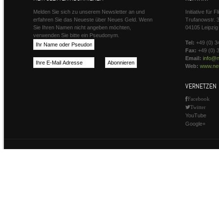
Melden Sie sich zu unserem Newsletter an und
Initiative für 
erfahren Sie das Neueste über Neues Geld. Wenn
Trufanowstr. 
Sie Ihren Namen nicht angeben möchten,
04105 Leipzig
verwenden Sie bitte ein Pseudonym.
Tel:
+49 (0) 3
Fax:
+49 (0) 
Email:
info@n
Web:
www.neu
VERNETZEN
Facebook
Twitter
YouTube
Google+