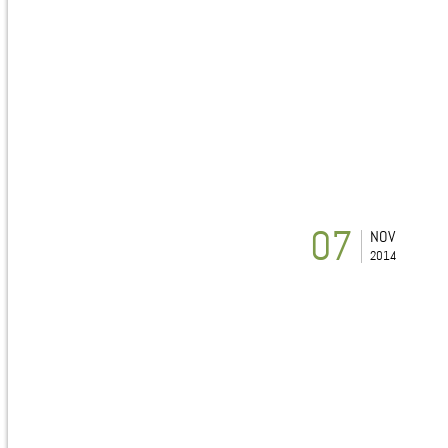
07
NOV
2014