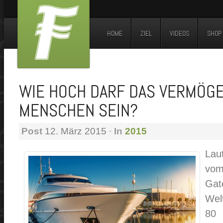
HOME
ZIEL
VIDEOS
SHOP
WIE HOCH DARF DAS VERMÖGE
MENSCHEN SEIN?
Post
12. März 2015
In
2015
Lau
vom
Gat
Wel
80