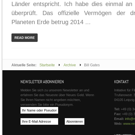
Länder entspricht. Ich habe dies einmal an
überprüft. Das offizielle Vermögen der 
Planeten Erde betrug 2014 ...
READ MORE
Aktuelle Seite:
Startseite
Archive
Bill Gates
NEWSLETTER ABONNIEREN
KONTAKT
Melden Sie sich zu unserem Newsletter an und
Initiative für 
erfahren Sie das Neueste über Neues Geld. Wenn
Trufanowstr. 
Sie Ihren Namen nicht angeben möchten,
04105 Leipzig
verwenden Sie bitte ein Pseudonym.
Tel:
+49 (0) 3
Fax:
+49 (0) 
Email:
info@n
Web:
www.neu