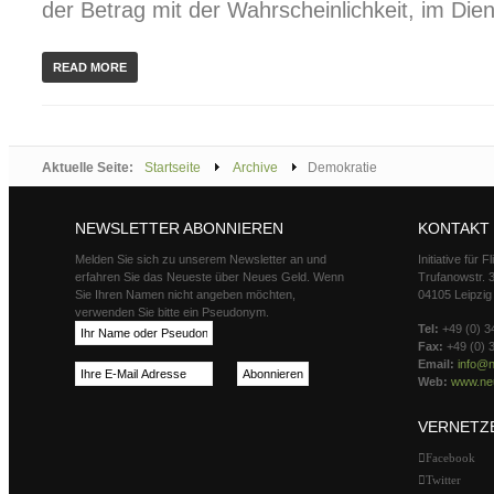
der Betrag mit der Wahrscheinlichkeit, im Diens
READ MORE
Aktuelle Seite:
Startseite
Archive
Demokratie
NEWSLETTER ABONNIEREN
KONTAKT
Melden Sie sich zu unserem Newsletter an und
Initiative für 
erfahren Sie das Neueste über Neues Geld. Wenn
Trufanowstr. 
Sie Ihren Namen nicht angeben möchten,
04105 Leipzig
verwenden Sie bitte ein Pseudonym.
Tel:
+49 (0) 3
Fax:
+49 (0) 
Email:
info@n
Web:
www.neu
VERNETZ
Facebook
Twitter