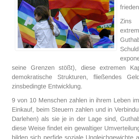
friede
Zins 
extre
Guthab
Schul
expon
seine Grenzen stößt), diese extremen Kapi
demokratische Strukturen, fließendes Gel
zinsbedingte Entwicklung.
9 von 10 Menschen zahlen in ihrem Leben i
Einkauf, beim Steuern zahlen und in Verbin
Darlehen) als sie je in der Lage sind, Gutha
diese Weise findet ein gewaltiger Umverteilu
bilden sich perfide soziale Ungleichgewichte 