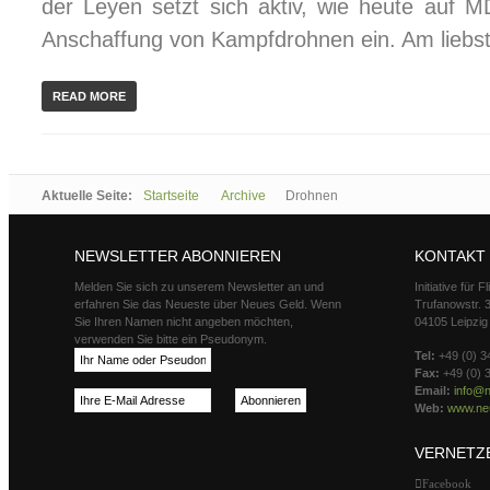
der Leyen setzt sich aktiv, wie heute auf M
Anschaffung von Kampfdrohnen ein. Am liebste
READ MORE
Aktuelle Seite:
Startseite
Archive
Drohnen
NEWSLETTER ABONNIEREN
KONTAKT
Melden Sie sich zu unserem Newsletter an und
Initiative für 
erfahren Sie das Neueste über Neues Geld. Wenn
Trufanowstr. 
Sie Ihren Namen nicht angeben möchten,
04105 Leipzig
verwenden Sie bitte ein Pseudonym.
Tel:
+49 (0) 3
Fax:
+49 (0) 
Email:
info@n
Web:
www.neu
VERNETZ
Facebook