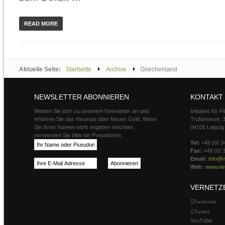
READ MORE
Aktuelle Seite:
Startseite
Archive
Griechenland
NEWSLETTER ABONNIEREN
KONTAKT
Melden Sie sich zu unserem Newsletter an und
Initiative für 
erfahren Sie das Neueste über Neues Geld. Wenn
Trufanowstr. 
Sie Ihren Namen nicht angeben möchten,
04105 Leipzig
verwenden Sie bitte ein Pseudonym.
Tel:
+49 (0) 3
Fax:
+49 (0) 
Email:
info@n
Web:
www.neu
VERNETZ
Facebook
Twitter
YouTube