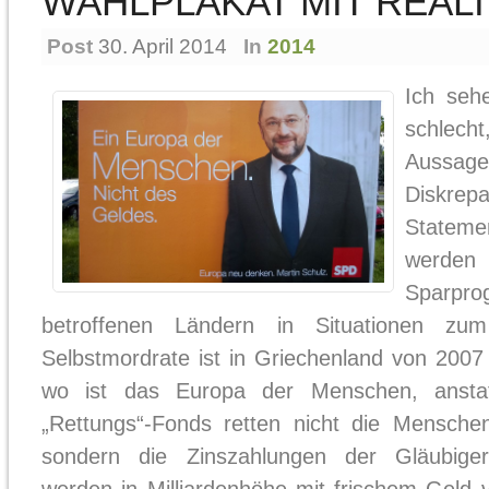
WAHLPLAKAT MIT REAL
Post
30. April 2014
In
2014
Ich seh
schlech
Aussag
Diskrep
Stateme
werd
Sparpro
betroffenen Ländern in Situationen zum
Selbstmordrate ist in Griechenland von 200
wo ist das Europa der Menschen, ansta
„Rettungs“-Fonds retten nicht die Mensche
sondern die Zinszahlungen der Gläubiger