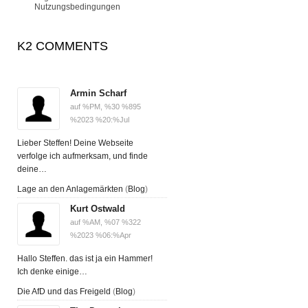
Nutzungsbedingungen
K2 COMMENTS
Armin Scharf
auf %PM, %30 %895
%2023 %20:%Jul
Lieber Steffen! Deine Webseite
verfolge ich aufmerksam, und finde
deine…
Lage an den Anlagemärkten
(
Blog
)
Kurt Ostwald
auf %AM, %07 %322
%2023 %06:%Apr
Hallo Steffen. das ist ja ein Hammer!
Ich denke einige…
Die AfD und das Freigeld
(
Blog
)