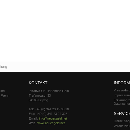
tung
KONTAKT
INFORM
Presse-Inf
 und
Initiative für Fließendes Geld
Impressum
d. Wenn
Trufanowstr. 33
04105 Leipzig
Erklärung 
Datenschu
Tel:
+49 (0) 341 23 15 98 18
SERVIC
Fax:
+49 (0) 341 23 24 328
Email:
info@neuesgeld.net
Online-Sho
Web:
www.neuesgeld.net
Veranstalt