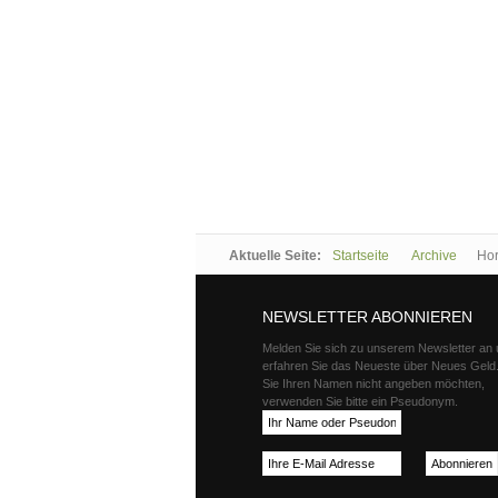
Aktuelle Seite:
Startseite
Archive
Hor
NEWSLETTER ABONNIEREN
Melden Sie sich zu unserem Newsletter an
erfahren Sie das Neueste über Neues Gel
Sie Ihren Namen nicht angeben möchten,
verwenden Sie bitte ein Pseudonym.