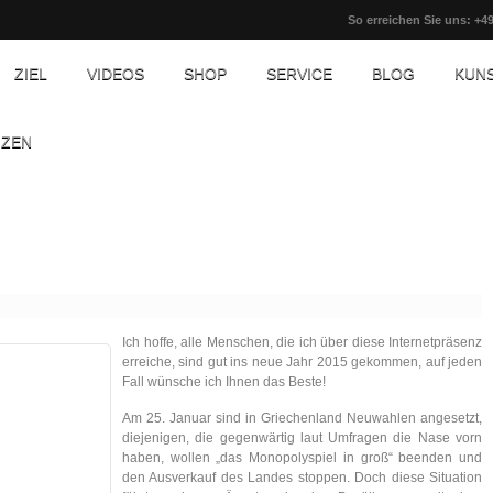
So erreichen Sie uns: +49
ZIEL
VIDEOS
SHOP
SERVICE
BLOG
KUN
NZEN
Ich hoffe, alle Menschen, die ich über diese Internetpräsenz
erreiche, sind gut ins neue Jahr 2015 gekommen, auf jeden
Fall wünsche ich Ihnen das Beste!
Am 25. Januar sind in Griechenland Neuwahlen angesetzt,
diejenigen, die gegenwärtig laut Umfragen die Nase vorn
haben, wollen „das Monopolyspiel in groß“ beenden und
den Ausverkauf des Landes stoppen. Doch diese Situation