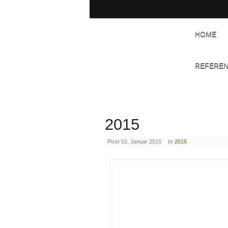
HOME
REFERE
2015
Post
03. Januar 2015
In
2015