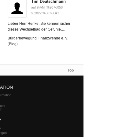
Tim Deutschmann
auf %AM, %20 %058
%2022 %00:%Okt
Lieber Herr Henke, Sie kennen sicher
dieses Wechselbad der Gefühle,…
Bürgerbewegung Finanzwende e. V.
(
Blog
)
Top
ATION
ormation
zum
tz
E
p
ungen