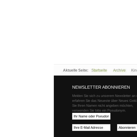
Aktuelle Seite:
Startseite
Archive
Kin
NEWSLETTER ABONNIEREN
Melden Sie sich zu unserem Newsletter an
erfahren Sie das Neueste über Neues Gel
Sie Ihren Namen nicht angeben möchten,
verwenden Sie bitte ein Pseudonym.