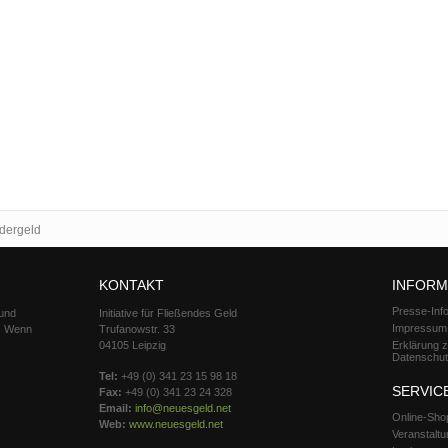
dergeld
KONTAKT
INFORM
Presse-Inf
 und
Initiative für Fließendes Geld
Impressum
d. Wenn
Trufanowstr. 33
04105 Leipzig
Erklärung 
Datenschu
Tel:
+49 (0) 341 23 15 98 18
SERVIC
Fax:
+49 (0) 341 23 24 328
Email:
info@neuesgeld.net
Online-Sho
Web:
www.neuesgeld.net
Veranstalt