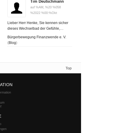
Tim Deutschmann
auf %AM, %20 %058
%2022 %00:%Okt
Lieber Herr Henke, Sie kennen sicher
dieses Wechselbad der Gefühle,…
Bürgerbewegung Finanzwende e. V.
(
Blog
)
Top
ATION
ormation
zum
tz
E
p
ungen