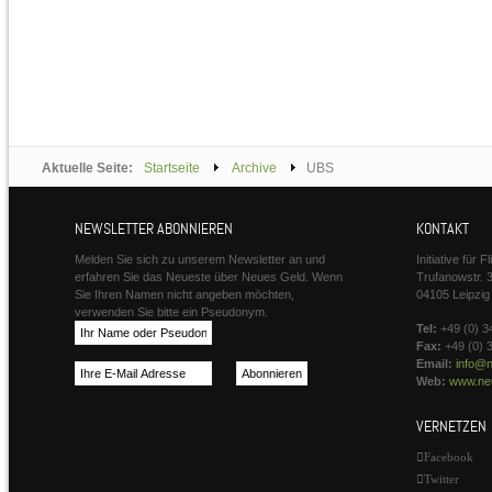
Aktuelle Seite:
Startseite
Archive
UBS
NEWSLETTER ABONNIEREN
KONTAKT
Melden Sie sich zu unserem Newsletter an und
Initiative für 
erfahren Sie das Neueste über Neues Geld. Wenn
Trufanowstr. 
Sie Ihren Namen nicht angeben möchten,
04105 Leipzig
verwenden Sie bitte ein Pseudonym.
Tel:
+49 (0) 3
Fax:
+49 (0) 
Email:
info@n
Web:
www.neu
VERNETZEN
Facebook
Twitter