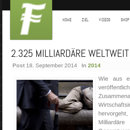
HOME
ZIEL
VIDEOS
SHOP
2.325 MILLIARDÄRE WELTWEIT
Post
18. September 2014
In
2014
Wie aus ei
veröffent
Zusamm
Wirtschaft
hervorgeht
Milliard