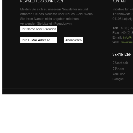
NEWSLETTER ABONNIEREN
KONTAKT
Melden Sie sich zu unserem Newsletter an und
Initiative für 
erfahren Sie das Neueste über Neues Geld. Wenn
Trufanowstr. 
Sie Ihren Namen nicht angeben möchten,
04105 Leipzig
verwenden Sie bitte ein Pseudonym.
Tel:
+49 (0) 3
Fax:
+49 (0) 
Email:
info@n
Web:
www.neu
VERNETZEN
Facebook
Twitter
YouTube
Google+