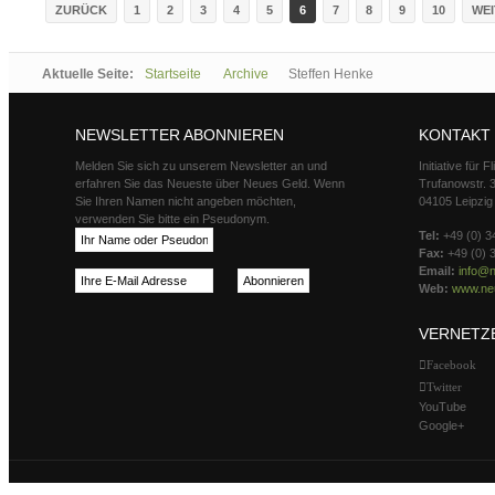
ZURÜCK
1
2
3
4
5
6
7
8
9
10
WEI
Aktuelle Seite:
Startseite
Archive
Steffen Henke
NEWSLETTER ABONNIEREN
KONTAKT
Melden Sie sich zu unserem Newsletter an und
Initiative für 
erfahren Sie das Neueste über Neues Geld. Wenn
Trufanowstr. 
Sie Ihren Namen nicht angeben möchten,
04105 Leipzig
verwenden Sie bitte ein Pseudonym.
Tel:
+49 (0) 3
Fax:
+49 (0) 
Email:
info@n
Web:
www.neu
VERNETZ
Facebook
Twitter
YouTube
Google+